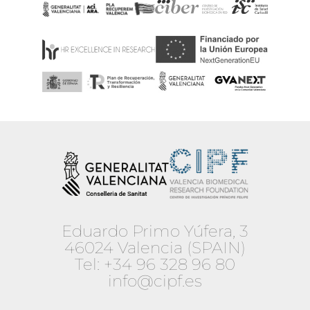
Eduardo Primo Yúfera, 3
46024 Valencia (SPAIN)
Tel:
+34 96 328 96 80
info@cipf.es