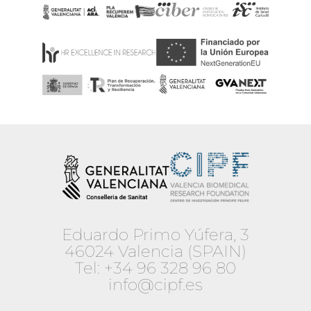
Eduardo Primo Yúfera, 3
46024 Valencia (SPAIN)
Tel:
+34 96 328 96 80
info@cipf.es