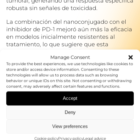
tumoral, generando una respuesta específica
robusta sin señales de toxicidad.
La combinación del nanoconjugado con el
inhibidor de PD-1 mejoró aún más la eficacia
en modelos inicialmente resistentes al
tratamiento, lo que sugiere que esta
estrategia podría ampliar las opciones
Manage Consent
terapéuticas incluso en tumores difíciles de
To provide the best experiences, we use technologies like cookies to
tratar.
store and/or access device information. Consenting to these
technologies will allow us to process data such as browsing
De cara al futuro, la plataforma podría
behavior or unique IDs on this site. Not consenting or withdrawing
consent, may adversely affect certain features and functions.
optimizarse modificando los sistemas de
enlace químico, ajustando las pautas de
Accept
administración o incorporando diferentes
secuencias antigénicas para adaptar la
Deny
vacuna a distintos perfiles de pacientes.
View preferences
En conjunto, esta tecnología representa una
prometedora vía para mejorar la eficacia de
Cookie policy
Privacy policy
Legal advice