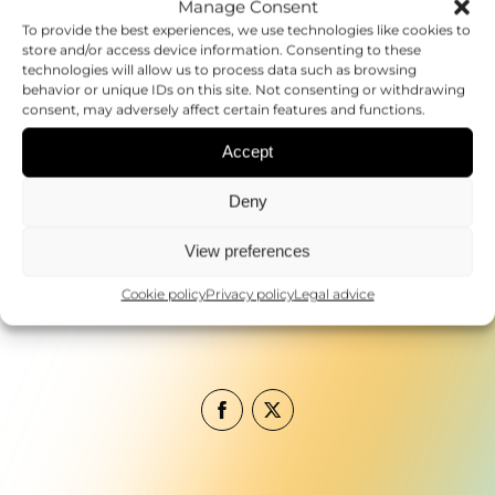
Manage Consent
conocimiento básico hacia aplicaciones
To provide the best experiences, we use technologies like cookies to
clínicas, con un impacto potencial directo en
store and/or access device information. Consenting to these
technologies will allow us to process data such as browsing
la salud pública global.
behavior or unique IDs on this site. Not consenting or withdrawing
consent, may adversely affect certain features and functions.
Con estos nuevos estándares, la comunidad
científica da un paso firme hacia una
Accept
investigación más rigurosa, transparente y
colaborativa, capaz de responder a uno de
Deny
los mayores desafíos biomédicos de nuestro
View preferences
tiempo.
Cookie policy
Privacy policy
Legal advice
Enlace al artículo
https://rdcu.be/e3txx