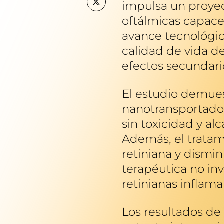
impulsa un proyec
oftálmicas capaces
avance tecnológic
calidad de vida de
efectos secundario
El estudio demues
nanotransportador
sin toxicidad y al
Además, el tratam
retiniana y dismin
terapéutica no in
retinianas inflama
Los resultados de