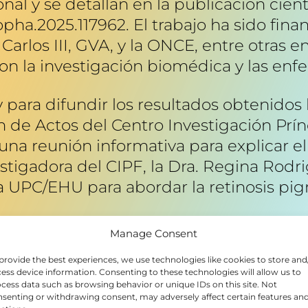
nal y se detallan en la publicación cient
iopha.2025.117962. El trabajo ha sido fina
 Carlos III, GVA, y la ONCE, entre otras 
 la investigación biomédica y las enf
 para difundir los resultados obtenidos 
 de Actos del Centro Investigación Prín
una reunión informativa para explicar e
estigadora del CIPF, la Dra. Regina Rodrig
la UPC/EHU para abordar la retinosis pi
disciplinar está trabajando en unas got
Manage Consent
r adalimumab y llegar a la retina sin ef
provide the best experiences, we use technologies like cookies to store and
ontado con la participación de Retina C
ess device information. Consenting to these technologies will allow us to
resencial y online, gracias al cual se ha
cess data such as browsing behavior or unique IDs on this site. Not
senting or withdrawing consent, may adversely affect certain features an
 preguntas sobre esta línea de investi