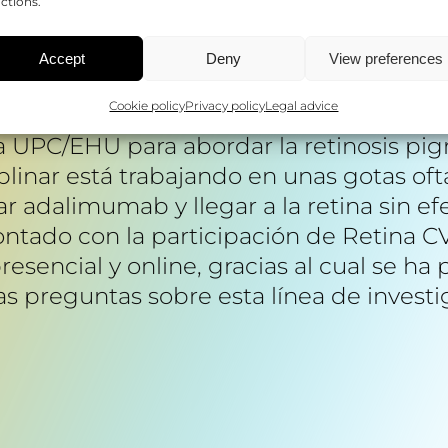
ctions.
del Centro Investigación Príncipe Felipe
Accept
Deny
View preferences
 reunión informativa para explicar el t
Cookie policy
Privacy policy
Legal advice
estigadora del CIPF, la Dra. Regina Rodrig
la UPC/EHU para abordar la retinosis pig
plinar está trabajando en unas gotas of
r adalimumab y llegar a la retina sin ef
ontado con la participación de Retina C
resencial y online, gracias al cual se ha
 preguntas sobre esta línea de investi