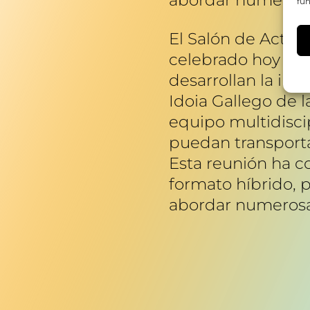
fun
El Salón de Actos 
celebrado hoy una
desarrollan la inv
Idoia Gallego de 
equipo multidisci
puedan transporta
Esta reunión ha c
formato híbrido, p
abordar numerosas