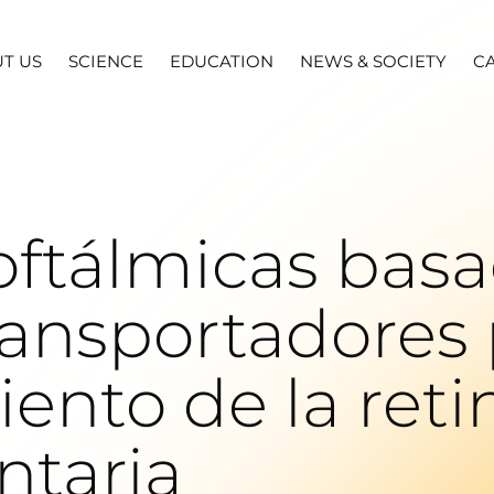
T US
SCIENCE
EDUCATION
NEWS & SOCIETY
C
oftálmicas bas
ansportadores 
ento de la reti
taria