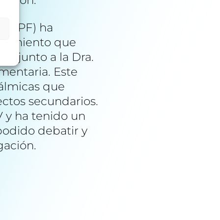
 (CIPF) ha
ratamiento que
o, junto a la Dra.
mentaria. Este
tálmicas que
ectos secundarios.
V y ha tenido un
 podido debatir y
gación.