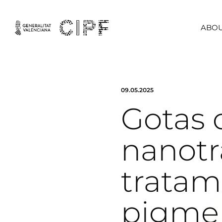
ABOU
09.05.2025
Gotas 
nanotr
tratami
pigmen