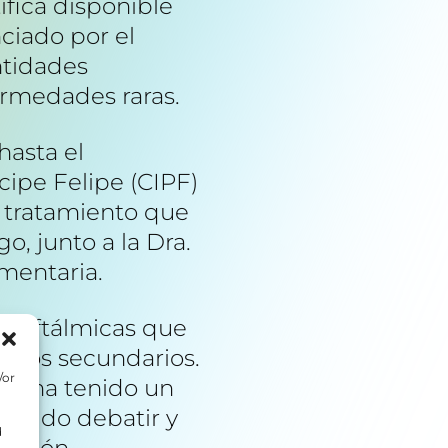
ífica disponible
nciado por el
entidades
ermedades raras.
hasta el
cipe Felipe (CIPF)
l tratamiento que
o, junto a la Dra.
gmentaria.
as oftálmicas que
ectos secundarios.
/or
V y ha tenido un
 podido debatir y
d
gación.