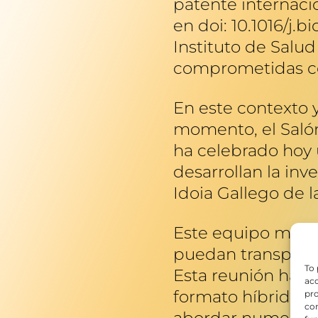
patente internacio
en doi: 10.1016/j.b
Instituto de Salud
comprometidas con
En este contexto y
momento, el Salón
ha celebrado hoy 
desarrollan la inv
Idoia Gallego de 
Este equipo multi
puedan transporta
To 
Esta reunión ha c
acc
formato híbrido, p
pro
con
abordar numerosas